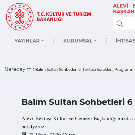
ALEVİ -
BAŞKANL
YAYINLAR
KURUMSAL
İHTİSA
Neredeyim :
Balım Sultan Sohbetleri 6 (Tahtacı Sürekleri) Programı
Balım Sultan Sohbetleri 6
Alevi-Bektaşi Kültür ve Cemevi Başkanlığı'mızda al
bekliyoruz.
📆
 22 Mayıs 2026 Cuma