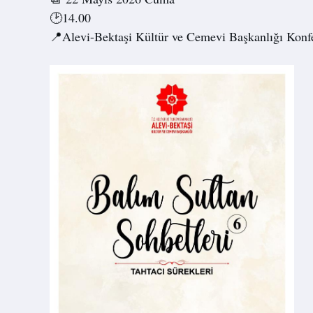
🕑
14.00
📍
Alevi-Bektaşi Kültür ve Cemevi Başkanlığı K