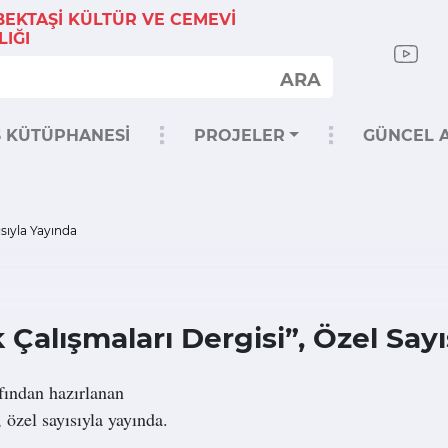
 BEKTAŞİ KÜLTÜR VE CEMEVİ
IĞI
ARA
S KÜTÜPHANESİ
PROJELER
GÜNCEL A
ısıyla Yayında
k Çalışmaları Dergisi”, Özel Say
fından hazırlanan
, özel sayısıyla yayında.