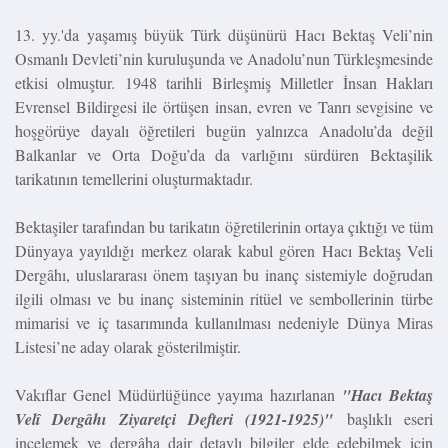
13. yy.'da yaşamış büyük Türk düşünürü Hacı Bektaş Veli’nin
Osmanlı Devleti’nin kuruluşunda ve Anadolu’nun Türkleşmesinde
etkisi olmuştur. 1948 tarihli Birleşmiş Milletler İnsan Hakları
Evrensel Bildirgesi ile örtüşen insan, evren ve Tanrı sevgisine ve
hoşgörüye dayalı öğretileri bugün yalnızca Anadolu’da değil
Balkanlar ve Orta Doğu’da da varlığını sürdüren Bektaşilik
tarikatının temellerini oluşturmaktadır.
Bektaşiler tarafından bu tarikatın öğretilerinin ortaya çıktığı ve tüm
Dünyaya yayıldığı merkez olarak kabul gören Hacı Bektaş Veli
Dergâhı, uluslararası önem taşıyan bu inanç sistemiyle doğrudan
ilgili olması ve bu inanç sisteminin ritüel ve sembollerinin türbe
mimarisi ve iç tasarımında kullanılması nedeniyle Dünya Miras
Listesi’ne aday olarak gösterilmiştir.
Vakıflar Genel Müdürlüğünce yayıma hazırlanan
"Hacı Bektaş
Velî Dergâhı Ziyaretçi Defteri
(1921-1925)"
başlıklı eseri
incelemek ve dergâha dair detaylı bilgiler elde edebilmek için