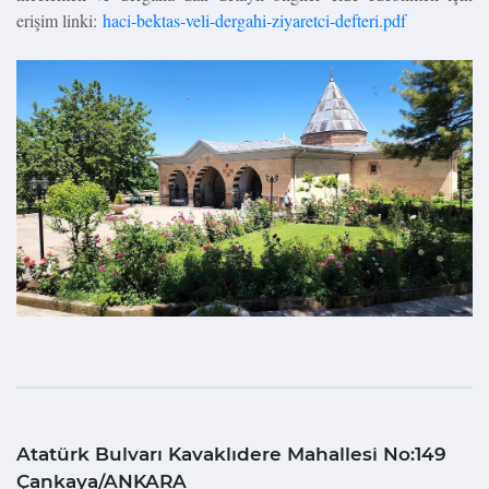
erişim linki:
haci-bektas-veli-dergahi-ziyaretci-defteri.pdf
Atatürk Bulvarı Kavaklıdere Mahallesi No:149
Çankaya/ANKARA